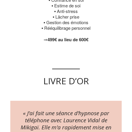
▪ Estime de soi
▪ Anti-stress
▪ Lâcher prise
▪ Gestion des émotions
▪ Rééquilibrage personnel
⇒
499
€
au lieu de 600
€
LIVRE D’OR
« J’ai fait une séance d’hypnose par
téléphone avec Laurence Vidal de
Mikigaï. Elle m’a rapidement mise en