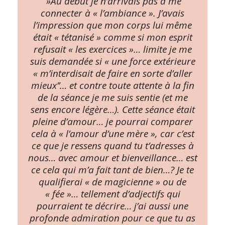
️ »Au début je n’arrivais pas à me
connecter à « l’ambiance ». J’avais
l’impression que mon corps lui même
était « tétanisé » comme si mon esprit
refusait « les exercices »… limite je me
suis demandée si « une force extérieure
« m’interdisait de faire en sorte d’aller
mieux’’… et contre toute attente à la fin
de la séance je me suis sentie (et me
sens encore légère…). Cette séance était
pleine d’amour… je pourrai comparer
cela à « l’amour d’une mère », car c’est
ce que je ressens quand tu t’adresses à
nous… avec amour et bienveillance… est
ce cela qui m’a fait tant de bien…? Je te
qualifierai « de magicienne » ou de
« fée »… tellement d’adjectifs qui
pourraient te décrire… j’ai aussi une
profonde admiration pour ce que tu as